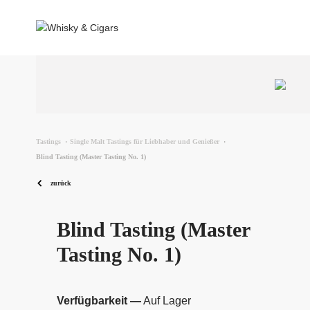
Tastings
·
Single Malt Tastings für Liebhaber und Genießer
·
Blind Tasting (Master Tasting No. 1)
zurück
Blind Tasting (Master
Tasting No. 1)
Verfügbarkeit —
Auf Lager