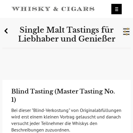
X
Single Malt Tastings für
Wir wurden zum besten Whiskyshop
Liebhaber und Genießer
Deutschlands gewählt.
Mehr erfahren.
0
Single Malt Tastings für
Liebhaber und Genießer
Blind Tasting (Master Tasting No.
1)
Bei dieser "Blind-Verkostung" von Originalabfüllungen
wird erst einem kleinen Vortrag gelauscht und danach
versucht jeder Teilnehmer die Whiskys den
Beschreibungen zuzuordnen.