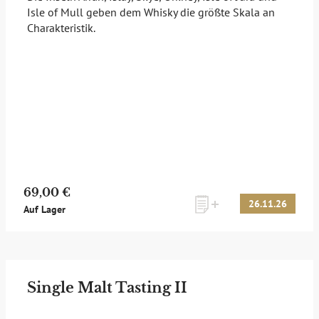
Isle of Mull geben dem Whisky die größte Skala an
Charakteristik.
zum Newsletter anmelden
Möchten Sie ein für Newsletter-Abonnenten exklusives
Monats-Angebot erhalten und dabei über Neuigkeiten rund
um Whisky & Passion, das erlesene Sortiment unseres Ladens
sowie Online-Shops, unsere limitierten Tastings und Events
auf dem Laufenden gehalten werden? Dann melden Sie sich
hier für unseren Newsletter an! Es lohnt sich!
69,00 €
26.11.26
Auf Lager
ANMELDEN
Single Malt Tasting II