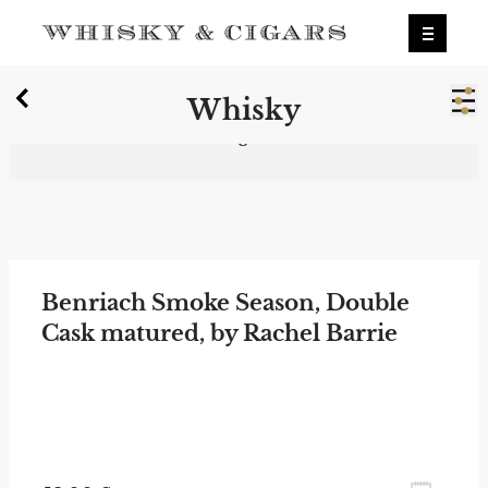
X
Whisky
Wir wurden zum besten Whiskyshop
Deutschlands gewählt.
Mehr erfahren.
0
Whisky
Benriach Smoke Season, Double
Cask matured, by Rachel Barrie
zum Newsletter anmelden