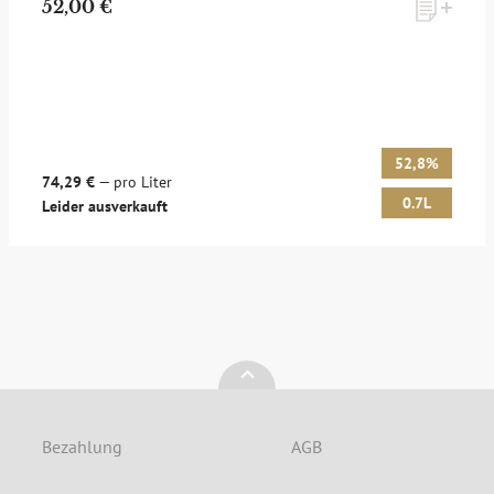
52,00 €
Möchten Sie ein für Newsletter-Abonnenten exklusives
Monats-Angebot erhalten und dabei über Neuigkeiten rund
um Whisky & Passion, das erlesene Sortiment unseres Ladens
sowie Online-Shops, unsere limitierten Tastings und Events
auf dem Laufenden gehalten werden? Dann melden Sie sich
hier für unseren Newsletter an! Es lohnt sich!
52,8%
74,29 €
— pro Liter
0.7L
Leider ausverkauft
ANMELDEN
Bezahlung
AGB