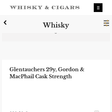
X
Whisky
Wir wurden zum besten Whiskyshop
Deutschlands gewählt.
Mehr erfahren.
0
Whisky
Glentauchers 29y, Gordon &
MacPhail Cask Strength
Connoisseurs Choice
zum Newsletter anmelden