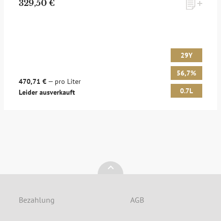
329,50 €
Möchten Sie ein für Newsletter-Abonnenten exklusives
Monats-Angebot erhalten und dabei über Neuigkeiten rund
um Whisky & Passion, das erlesene Sortiment unseres Ladens
sowie Online-Shops, unsere limitierten Tastings und Events
29Y
auf dem Laufenden gehalten werden? Dann melden Sie sich
hier für unseren Newsletter an! Es lohnt sich!
56,7%
470,71 €
— pro Liter
0.7L
Leider ausverkauft
ANMELDEN
Bezahlung
AGB