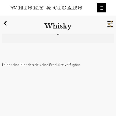
X
Whisky
Wir wurden zum besten Whiskyshop
Deutschlands gewählt.
Mehr erfahren.
0
Whisky
Leider sind hier derzeit keine Produkte verfügbar.
zum Newsletter anmelden
Möchten Sie ein für Newsletter-Abonnenten exklusives
Monats-Angebot erhalten und dabei über Neuigkeiten rund
um Whisky & Passion, das erlesene Sortiment unseres Ladens
sowie Online-Shops, unsere limitierten Tastings und Events
auf dem Laufenden gehalten werden? Dann melden Sie sich