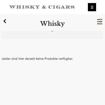
X
Whisky
Wir wurden zum besten Whiskyshop
Deutschlands gewählt.
Mehr erfahren.
0
Whisky
Leider sind hier derzeit keine Produkte verfügbar.
zum Newsletter anmelden
Möchten Sie ein für Newsletter-Abonnenten exklusives
Monats-Angebot erhalten und dabei über Neuigkeiten rund
um Whisky & Passion, das erlesene Sortiment unseres Ladens
sowie Online-Shops, unsere limitierten Tastings und Events
auf dem Laufenden gehalten werden? Dann melden Sie sich