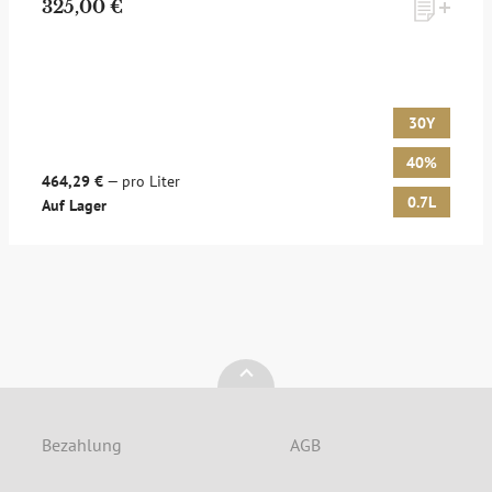
325,00 €
Möchten Sie ein für Newsletter-Abonnenten exklusives
Monats-Angebot erhalten und dabei über Neuigkeiten rund
um Whisky & Passion, das erlesene Sortiment unseres Ladens
sowie Online-Shops, unsere limitierten Tastings und Events
30Y
auf dem Laufenden gehalten werden? Dann melden Sie sich
hier für unseren Newsletter an! Es lohnt sich!
40%
464,29 €
— pro Liter
0.7L
Auf Lager
ANMELDEN
Bezahlung
AGB