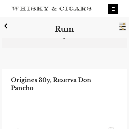
X
Rum
Wir wurden zum besten Whiskyshop
Deutschlands gewählt.
Mehr erfahren.
0
Rum
Origines 30y, Reserva Don
Pancho
zum Newsletter anmelden