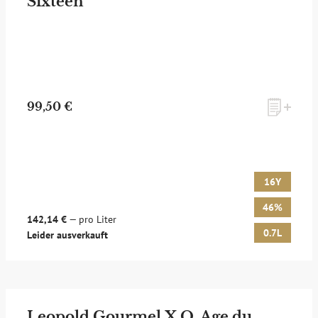
Sixteen
99,50 €
16Y
46%
142,14 €
— pro Liter
0.7L
Leider ausverkauft
Leopold Gourmel X.O. Age du