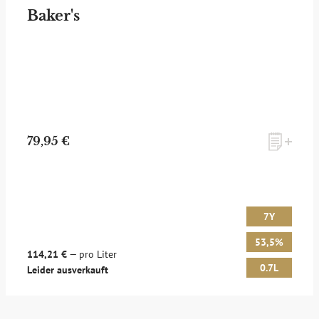
Baker's
79,95 €
7Y
53,5%
114,21 €
— pro Liter
0.7L
Leider ausverkauft