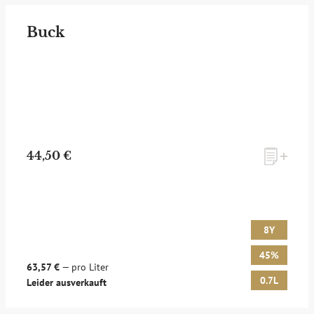
Buck
44,50 €
8Y
45%
63,57 €
— pro Liter
0.7L
Leider ausverkauft