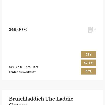
349,00 €
25Y
52,1%
498,57 €
— pro Liter
0.7L
Leider ausverkauft
Bruichladdich The Laddie