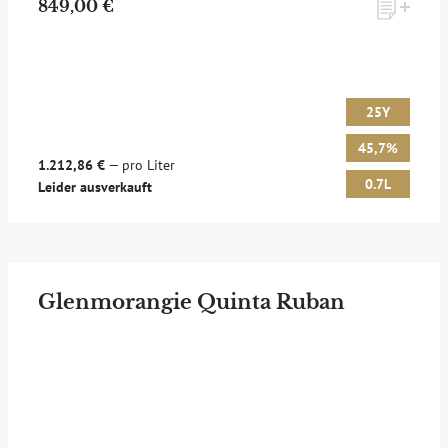
849,00 €
25Y
45,7%
1.212,86 €
— pro Liter
0.7L
Leider ausverkauft
Glenmorangie Quinta Ruban