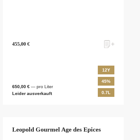
455,00 €
12Y
45%
650,00 €
— pro Liter
0.7L
Leider ausverkauft
Leopold Gourmel Age des Epices