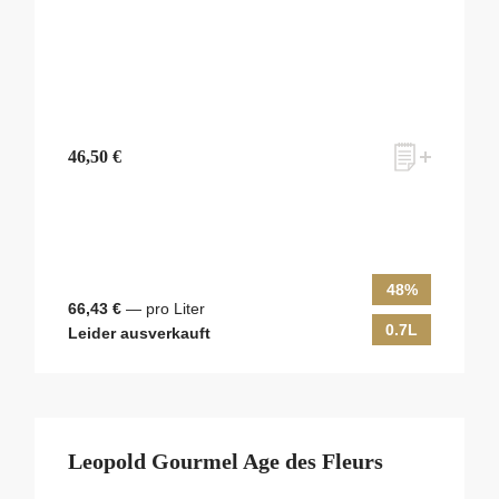
46,50 €
48%
66,43 €
— pro Liter
0.7L
Leider ausverkauft
Leopold Gourmel Age des Fleurs