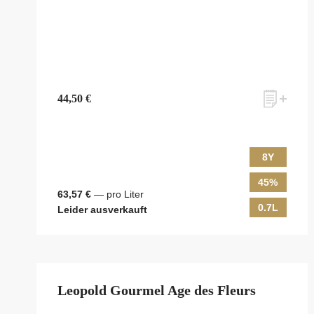
44,50 €
8Y
45%
63,57 €
— pro Liter
0.7L
Leider ausverkauft
Leopold Gourmel Age des Fleurs