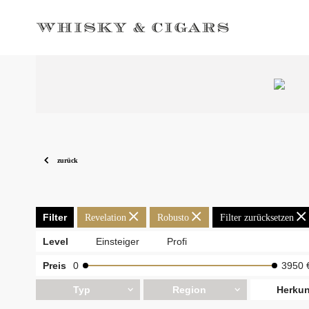
zurück
Filter
Revelation
Robusto
Filter zurücksetzen
Level
Einsteiger
Profi
Preis
0
3950 
Typ
Region
Herkun