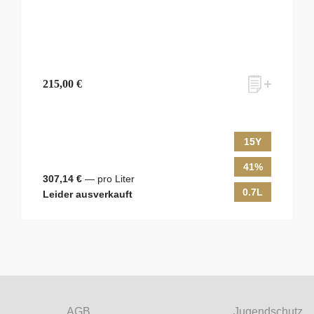
215,00 €
15Y
41%
307,14 €
— pro Liter
0.7L
Leider ausverkauft
ves Monats-Angebot erhalten und dabei über Neuigkeiten rund um Whis
em Laufenden gehalten werden? Dann melden Sie sich hier für unseren N
AGB
Jugendschutz