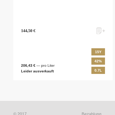
144,50 €
15Y
42%
zum Newsletter anmelden
206,43 €
— pro Liter
0.7L
Leider ausverkauft
Möchten Sie ein für Newsletter-Abonnenten exklusi
Shops, unsere limitierten Tastings und Events auf d
© 2017
Bezahlung