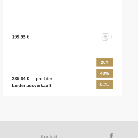
199,95 €
20Y
43%
285,64 €
— pro Liter
0.7L
Leider ausverkauft
ky & Passion, das erlesene Sortiment unseres Ladens sowie Online-
ewsletter an! Es lohnt sich!
Kontakt