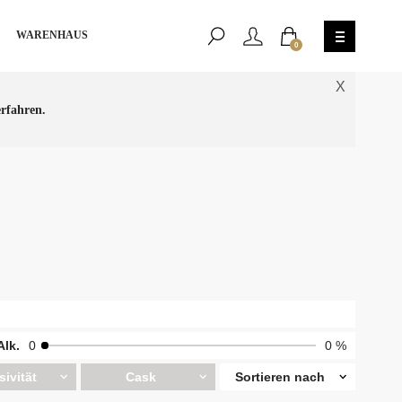
WARENHAUS
0
X
rfahren.
Alk.
0
0 %
sivität
Cask
Sortieren nach