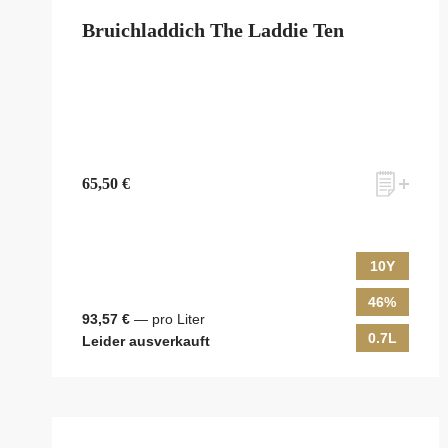
Bruichladdich The Laddie Ten
65,50 €
10Y
46%
93,57 €
— pro Liter
0.7L
Leider ausverkauft