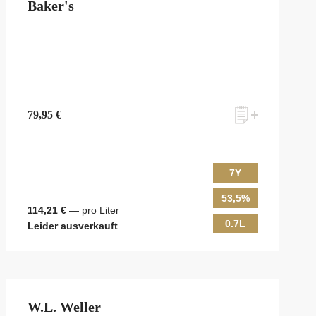
Baker's
79,95 €
7Y
53,5%
114,21 €
— pro Liter
0.7L
Leider ausverkauft
W.L. Weller