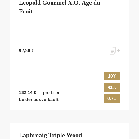
Leopold Gourmel X.O. Age du
Fruit
92,50 €
10Y
41%
132,14 €
— pro Liter
0.7L
Leider ausverkauft
Laphroaig Triple Wood