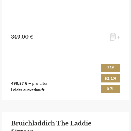
349,00 €
25Y
52,1%
498,57 €
— pro Liter
0.7L
Leider ausverkauft
Bruichladdich The Laddie