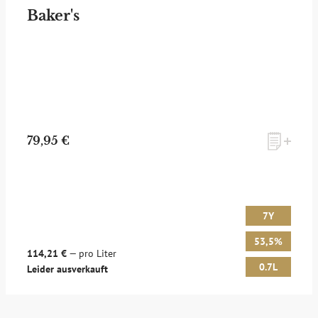
Baker's
79,95 €
7Y
53,5%
114,21 €
— pro Liter
0.7L
Leider ausverkauft