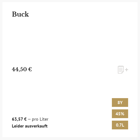
Buck
44,50 €
8Y
45%
63,57 €
— pro Liter
0.7L
Leider ausverkauft