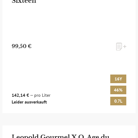
Sixteen
99,50 €
16Y
46%
142,14 €
— pro Liter
0.7L
Leider ausverkauft
Leopold Gourmel X.O. Age du