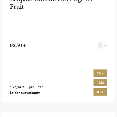
Fruit
zum Newsletter anmelden
92,50 €
Möchten Sie ein für Newsletter-Abonnenten exklusives
Monats-Angebot erhalten und dabei über Neuigkeiten rund
um Whisky & Passion, das erlesene Sortiment unseres Ladens
sowie Online-Shops, unsere limitierten Tastings und Events
10Y
auf dem Laufenden gehalten werden? Dann melden Sie sich
hier für unseren Newsletter an! Es lohnt sich!
41%
132,14 €
— pro Liter
0.7L
Leider ausverkauft
ANMELDEN