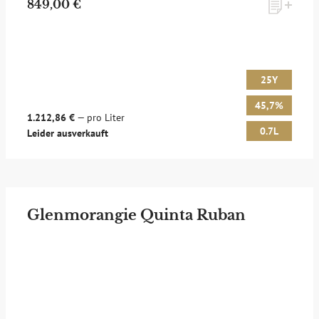
849,00 €
25Y
45,7%
1.212,86 €
— pro Liter
0.7L
Leider ausverkauft
Glenmorangie Quinta Ruban