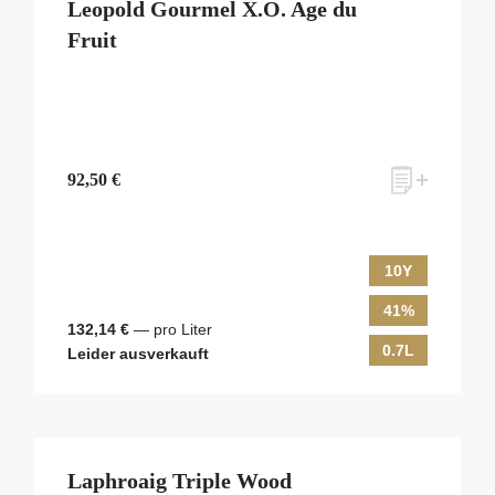
Leopold Gourmel X.O. Age du
Fruit
92,50 €
10Y
41%
132,14 €
— pro Liter
0.7L
Leider ausverkauft
Laphroaig Triple Wood