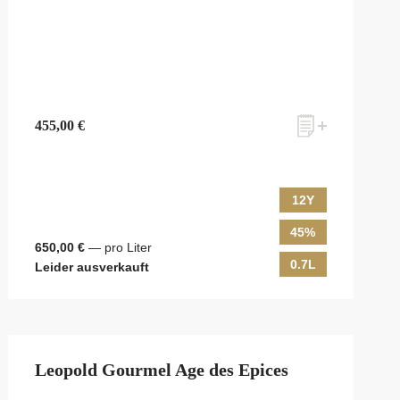
455,00 €
12Y
45%
650,00 €
— pro Liter
0.7L
Leider ausverkauft
Leopold Gourmel Age des Epices