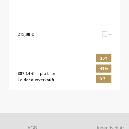
215,00 €
15Y
41%
307,14 €
— pro Liter
0.7L
Leider ausverkauft
ves Monats-Angebot erhalten und dabei über Neuigkeiten rund um Whis
em Laufenden gehalten werden? Dann melden Sie sich hier für unseren N
AGB
Jugendschutz