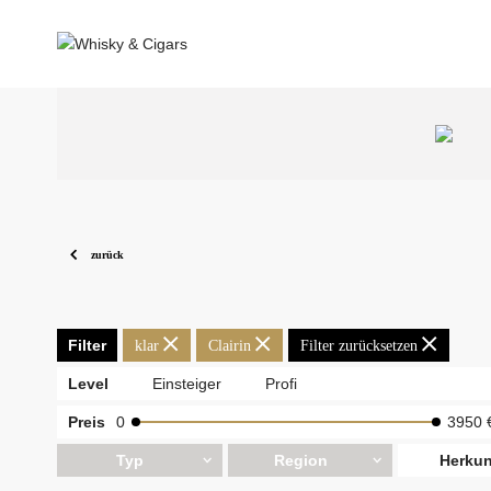
zurück
Filter
klar
Clairin
Filter zurücksetzen
Level
Einsteiger
Profi
Preis
0
3950 
Typ
Region
Herkun