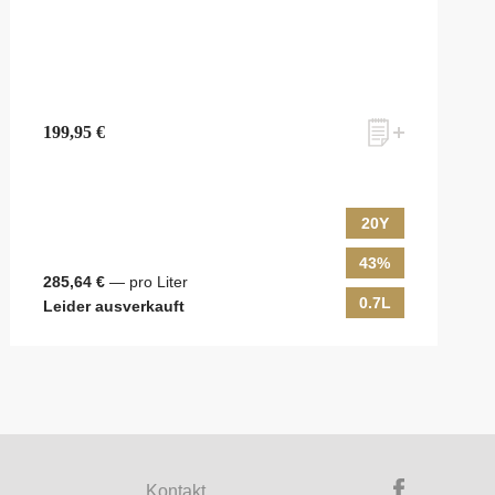
199,95 €
20Y
43%
285,64 €
— pro Liter
0.7L
Leider ausverkauft
ky & Passion, das erlesene Sortiment unseres Ladens sowie Online-
ewsletter an! Es lohnt sich!
Kontakt