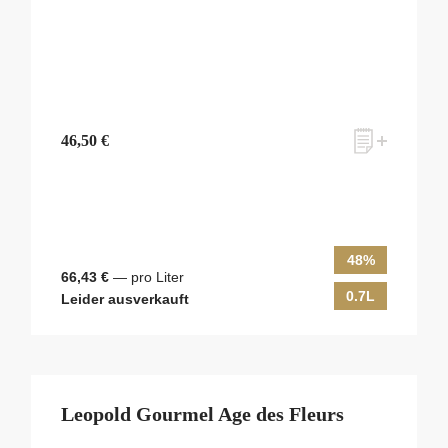
46,50 €
48%
66,43 €
— pro Liter
0.7L
Leider ausverkauft
Leopold Gourmel Age des Fleurs