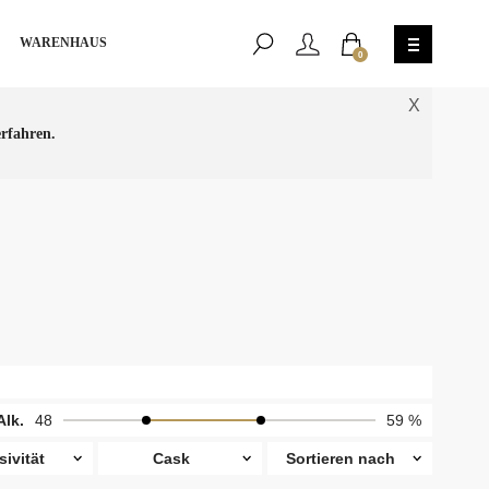
WARENHAUS
0
X
rfahren.
Alk.
48
59 %
sivität
Cask
Sortieren nach