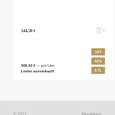
144,50 €
15Y
42%
zum Newsletter anmelden
206,43 €
— pro Liter
0.7L
Leider ausverkauft
Möchten Sie ein für Newsletter-Abonnenten exklusi
Shops, unsere limitierten Tastings und Events auf d
© 2017
Bezahlung