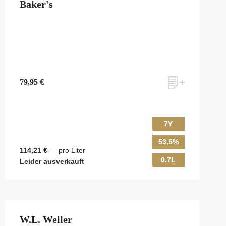
Baker's
79,95 €
7Y
53,5%
114,21 €
— pro Liter
0.7L
Leider ausverkauft
W.L. Weller