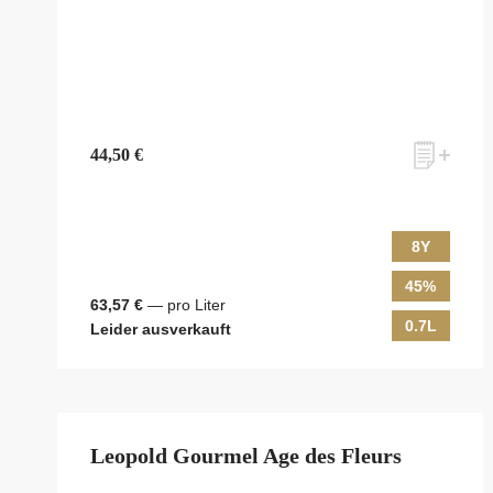
44,50 €
8Y
45%
63,57 €
— pro Liter
0.7L
Leider ausverkauft
Leopold Gourmel Age des Fleurs