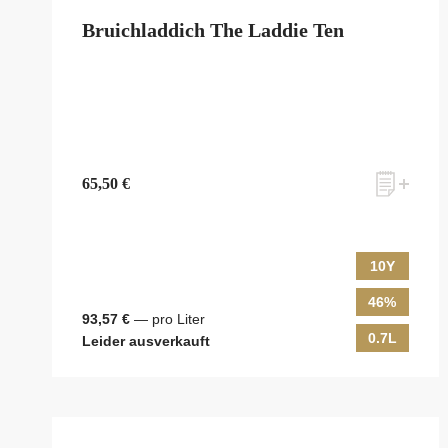
Bruichladdich The Laddie Ten
65,50 €
10Y
46%
93,57 €
— pro Liter
0.7L
Leider ausverkauft