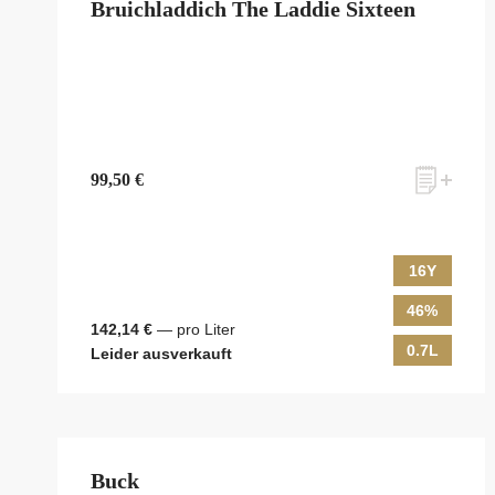
Bruichladdich The Laddie Sixteen
99,50 €
16Y
46%
142,14 €
— pro Liter
0.7L
Leider ausverkauft
Buck