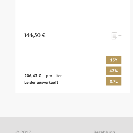
144,50 €
15Y
42%
zum Newsletter anmelden
206,43 €
— pro Liter
0.7L
Leider ausverkauft
Möchten Sie ein für Newsletter-Abonnenten exk
sowie Online-Shops, unsere limitierten Tastings
© 2017
Bezahlung