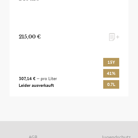
215,00 €
15Y
41%
307,14 €
— pro Liter
0.7L
Leider ausverkauft
lusives Monats-Angebot erhalten und dabei über Neuigkeiten run
 und Events auf dem Laufenden gehalten werden? Dann melden Sie 
AGB
Jugendschutz