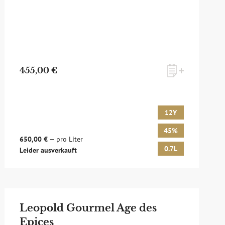
455,00 €
12Y
45%
650,00 €
— pro Liter
0.7L
Leider ausverkauft
Leopold Gourmel Age des
Epices