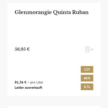
Glenmorangie Quinta Ruban
56,95 €
12Y
46%
81,36 €
— pro Liter
0.7L
Leider ausverkauft