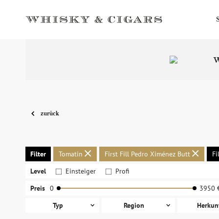
W
zurück
Filter
Tomatin
First Fill Pedro Ximénez Butt
Fi
Level
Einsteiger
Profi
Preis
0
3950 
Typ
Region
Herkun