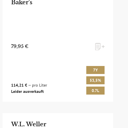
Baker's
79,95 €
7Y
53,5%
114,21 €
— pro Liter
0.7L
Leider ausverkauft
W.L. Weller