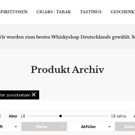
SPIRITUOSEN
CIGARS / TABAK
TASTINGS
GESCHENK
ir wurden zum besten Whiskyshop Deutschlands gewählt.
M
Produkt Archiv
lter zurücksetzen
€
Alter
18
18 Jahre
ft
Marke
Abfüller
Exklu