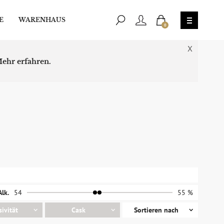
E
WARENHAUS
0
X
ehr erfahren.
Alk.
54
55 %
sivität
Cask
Sortieren nach