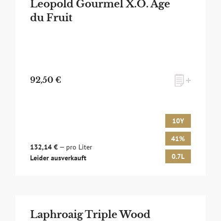
Leopold Gourmel X.O. Age
du Fruit
92,50 €
10Y
41%
132,14 €
— pro Liter
0.7L
Leider ausverkauft
Laphroaig Triple Wood