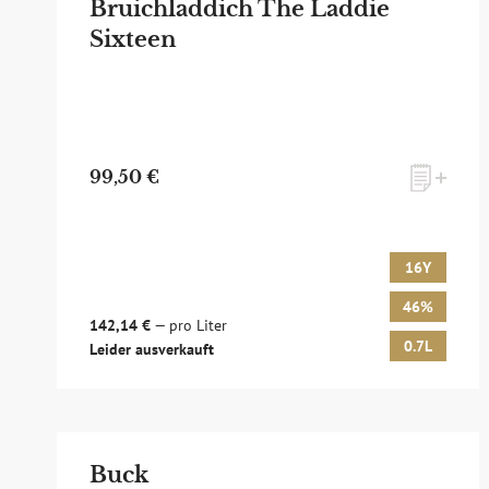
Bruichladdich The Laddie
Sixteen
99,50 €
16Y
46%
142,14 €
— pro Liter
0.7L
Leider ausverkauft
Buck