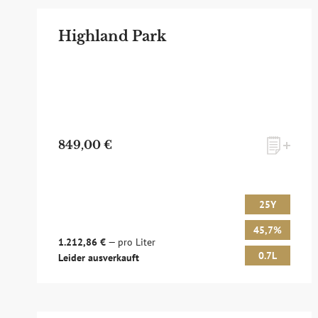
Highland Park
849,00 €
25Y
45,7%
1.212,86 €
— pro Liter
0.7L
Leider ausverkauft