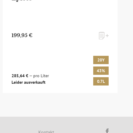
199,95 €
20Y
43%
285,64 €
— pro Liter
0.7L
Leider ausverkauft
d um Whisky & Passion, das erlesene Sortiment unseres Ladens
sich hier für unseren Newsletter an! Es lohnt sich!
Kontakt