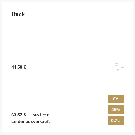
Buck
44,50 €
8Y
45%
63,57 €
— pro Liter
0.7L
Leider ausverkauft