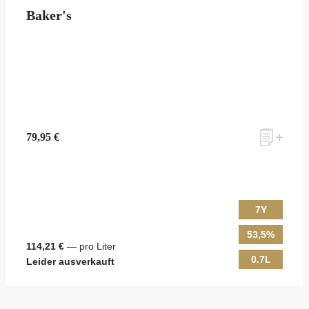
Baker's
79,95 €
7Y
53,5%
114,21 €
— pro Liter
0.7L
Leider ausverkauft