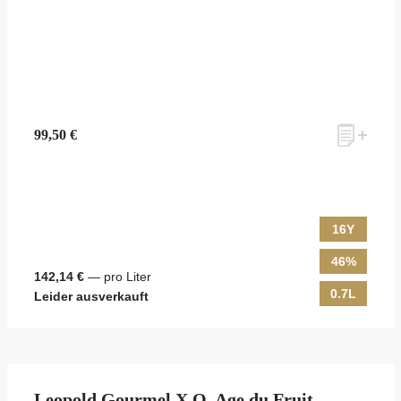
99,50 €
16Y
46%
142,14 €
— pro Liter
0.7L
Leider ausverkauft
Leopold Gourmel X.O. Age du Fruit