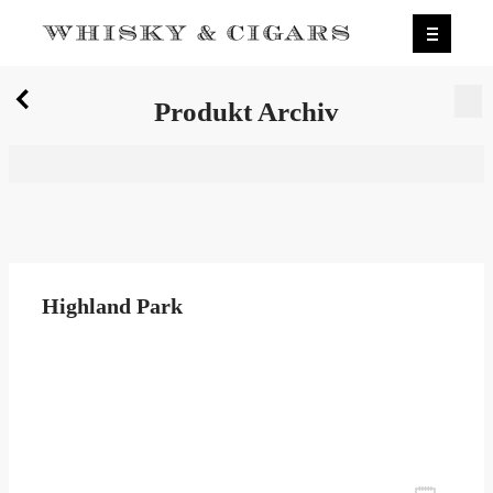
X
Produkt Archiv
Wir wurden zum besten Whiskyshop Deutschlands
gewählt.
Mehr erfahren.
0
Produkt Archiv
Highland Park