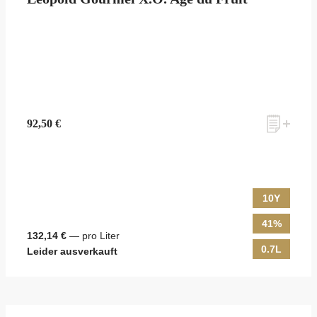
zum Newsletter anmelden
92,50 €
Möchten Sie ein für Newsletter-Abonnenten exklusives Monats-
Angebot erhalten und dabei über Neuigkeiten rund um Whisky &
Passion, das erlesene Sortiment unseres Ladens sowie Online-
Shops, unsere limitierten Tastings und Events auf dem Laufenden
10Y
gehalten werden? Dann melden Sie sich hier für unseren Newsletter
an! Es lohnt sich!
41%
132,14 €
— pro Liter
0.7L
Leider ausverkauft
ANMELDEN