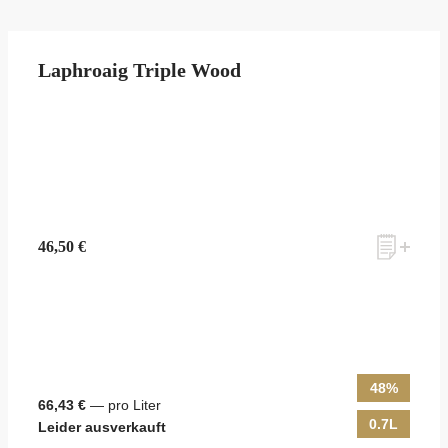
Laphroaig Triple Wood
46,50 €
48%
66,43 €
— pro Liter
0.7L
Leider ausverkauft