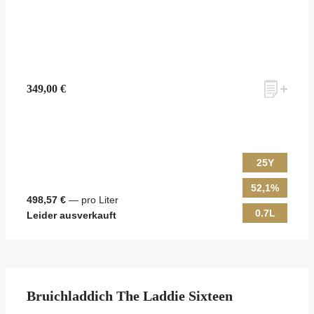
349,00 €
25Y
52,1%
498,57 €
— pro Liter
0.7L
Leider ausverkauft
Bruichladdich The Laddie Sixteen