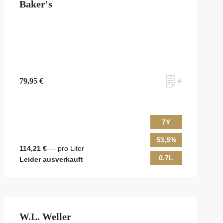
Baker's
79,95 €
7Y
53,5%
114,21 €
— pro Liter
0.7L
Leider ausverkauft
W.L. Weller