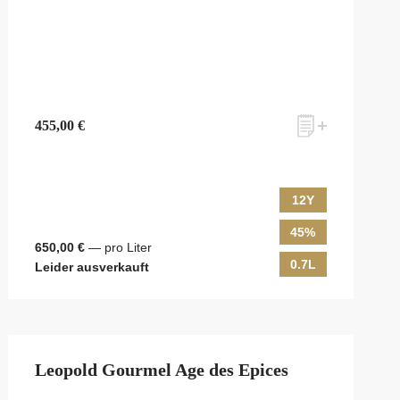
455,00 €
12Y
45%
650,00 €
— pro Liter
0.7L
Leider ausverkauft
Leopold Gourmel Age des Epices