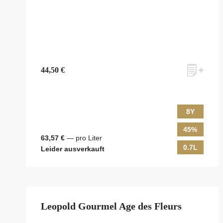
44,50 €
8Y
45%
63,57 €
— pro Liter
0.7L
Leider ausverkauft
Leopold Gourmel Age des Fleurs