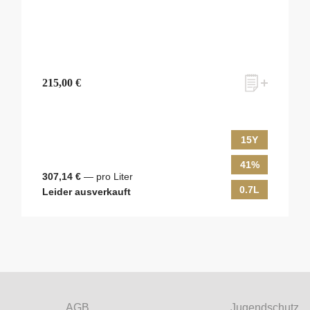
215,00 €
15Y
41%
307,14 €
— pro Liter
0.7L
Leider ausverkauft
ves Monats-Angebot erhalten und dabei über Neuigkeiten rund um Whis
em Laufenden gehalten werden? Dann melden Sie sich hier für unseren N
AGB
Jugendschutz