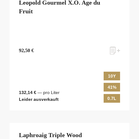
Leopold Gourmel X.O. Age du
Fruit
92,50 €
10Y
41%
132,14 €
— pro Liter
0.7L
Leider ausverkauft
Laphroaig Triple Wood