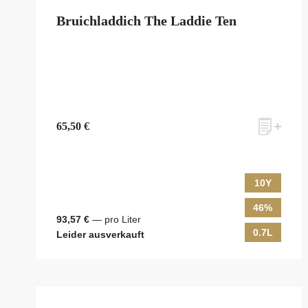
Bruichladdich The Laddie Ten
65,50 €
10Y
46%
93,57 €
— pro Liter
0.7L
Leider ausverkauft