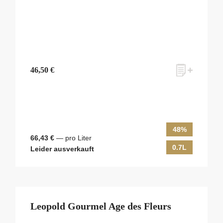
46,50 €
48%
66,43 €
— pro Liter
0.7L
Leider ausverkauft
Leopold Gourmel Age des Fleurs