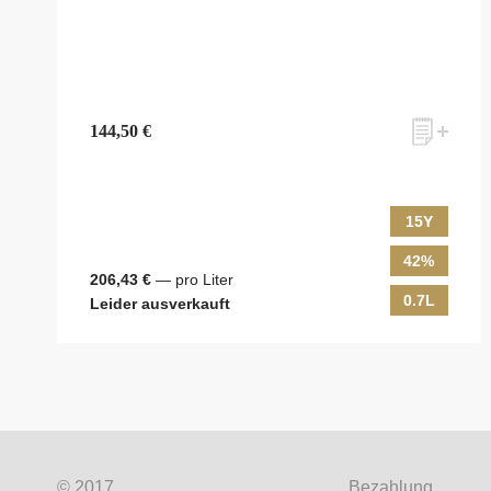
144,50 €
15Y
42%
zum Newsletter anmelden
206,43 €
— pro Liter
0.7L
Leider ausverkauft
Möchten Sie ein für Newsletter-Abonnenten exklusi
Shops, unsere limitierten Tastings und Events auf d
© 2017
Bezahlung