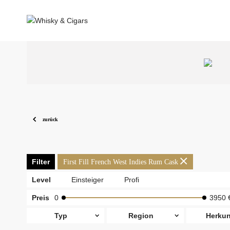
zurück
Filter
First Fill French West Indies Rum Cask
Level
Einsteiger
Profi
Preis
0
3950 
Typ
Region
Herkun