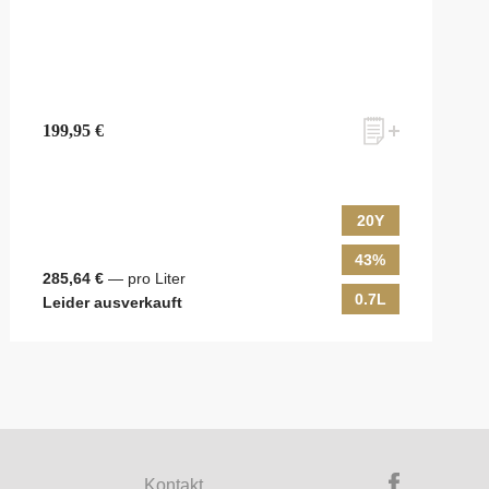
199,95 €
20Y
43%
285,64 €
— pro Liter
0.7L
Leider ausverkauft
ky & Passion, das erlesene Sortiment unseres Ladens sowie Online-
ewsletter an! Es lohnt sich!
Kontakt