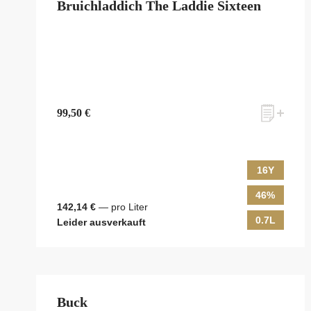
Bruichladdich The Laddie Sixteen
99,50 €
16Y
46%
142,14 €
— pro Liter
0.7L
Leider ausverkauft
Buck