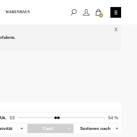
WARENHAUS
0
X
rfahren.
Alk.
53
54 %
sivität
Cask
Sortieren nach