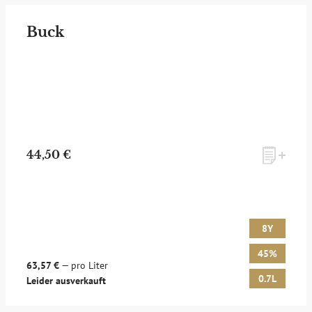
Buck
44,50 €
8Y
45%
63,57 €
— pro Liter
0.7L
Leider ausverkauft