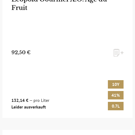
Fruit
zum Newsletter anmelden
92,50 €
Möchten Sie ein für Newsletter-Abonnenten exklusives
Monats-Angebot erhalten und dabei über Neuigkeiten rund
um Whisky & Passion, das erlesene Sortiment unseres Ladens
sowie Online-Shops, unsere limitierten Tastings und Events
10Y
auf dem Laufenden gehalten werden? Dann melden Sie sich
hier für unseren Newsletter an! Es lohnt sich!
41%
132,14 €
— pro Liter
0.7L
Leider ausverkauft
ANMELDEN