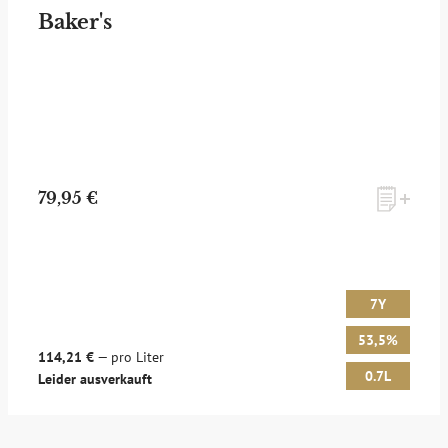
Baker's
79,95 €
7Y
53,5%
114,21 €
— pro Liter
0.7L
Leider ausverkauft