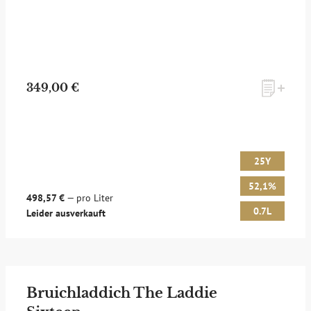
349,00 €
25Y
52,1%
498,57 €
— pro Liter
0.7L
Leider ausverkauft
Bruichladdich The Laddie