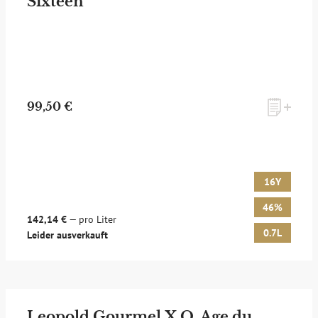
Sixteen
99,50 €
16Y
46%
142,14 €
— pro Liter
0.7L
Leider ausverkauft
Leopold Gourmel X.O. Age du