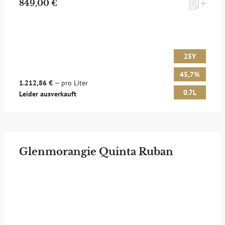
849,00 €
25Y
45,7%
1.212,86 €
— pro Liter
0.7L
Leider ausverkauft
Glenmorangie Quinta Ruban