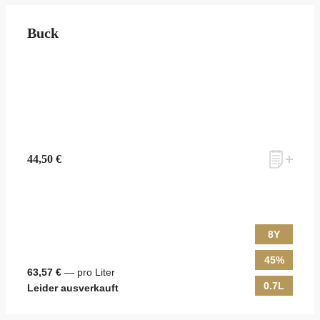
Buck
44,50 €
8Y
45%
63,57 €
— pro Liter
0.7L
Leider ausverkauft