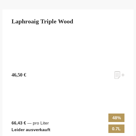
Laphroaig Triple Wood
46,50 €
48%
66,43 €
— pro Liter
0.7L
Leider ausverkauft