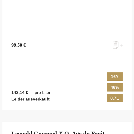
99,50 €
16Y
46%
142,14 €
— pro Liter
0.7L
Leider ausverkauft
Leopold Gourmel X.O. Age du Fruit