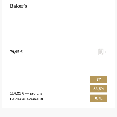
Baker's
79,95 €
7Y
53,5%
114,21 €
— pro Liter
0.7L
Leider ausverkauft