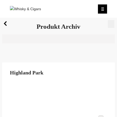
X
Produkt Archiv
Wir wurden zum besten Whiskyshop Deutschlands
gewählt.
Mehr erfahren.
0
Produkt Archiv
Highland Park