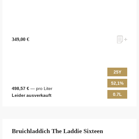
349,00 €
25Y
52,1%
498,57 €
— pro Liter
0.7L
Leider ausverkauft
Bruichladdich The Laddie Sixteen