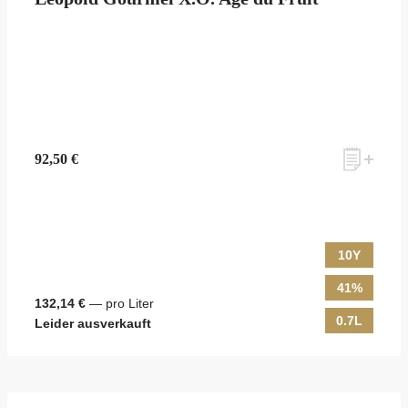
zum Newsletter anmelden
92,50 €
Möchten Sie ein für Newsletter-Abonnenten exklusives Monats-
Angebot erhalten und dabei über Neuigkeiten rund um Whisky &
Passion, das erlesene Sortiment unseres Ladens sowie Online-
Shops, unsere limitierten Tastings und Events auf dem Laufenden
10Y
gehalten werden? Dann melden Sie sich hier für unseren Newsletter
an! Es lohnt sich!
41%
132,14 €
— pro Liter
0.7L
Leider ausverkauft
ANMELDEN