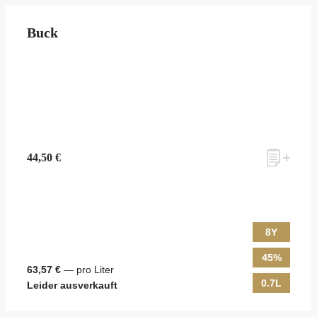
Buck
44,50 €
8Y
45%
63,57 €
— pro Liter
0.7L
Leider ausverkauft