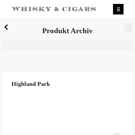
X
Produkt Archiv
Wir wurden zum besten Whiskyshop Deutschlands
gewählt.
Mehr erfahren.
0
Produkt Archiv
Highland Park