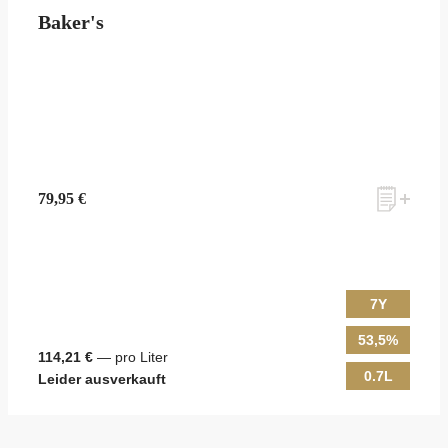
Baker's
79,95 €
7Y
53,5%
114,21 €
— pro Liter
0.7L
Leider ausverkauft