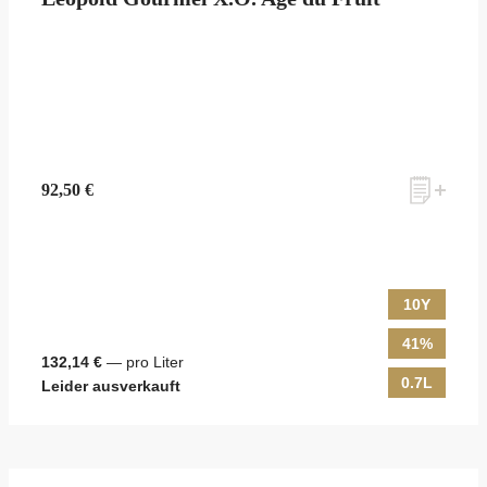
zum Newsletter anmelden
92,50 €
Möchten Sie ein für Newsletter-Abonnenten exklusives Monats-
Angebot erhalten und dabei über Neuigkeiten rund um Whisky &
Passion, das erlesene Sortiment unseres Ladens sowie Online-
Shops, unsere limitierten Tastings und Events auf dem Laufenden
10Y
gehalten werden? Dann melden Sie sich hier für unseren Newsletter
an! Es lohnt sich!
41%
132,14 €
— pro Liter
0.7L
Leider ausverkauft
ANMELDEN