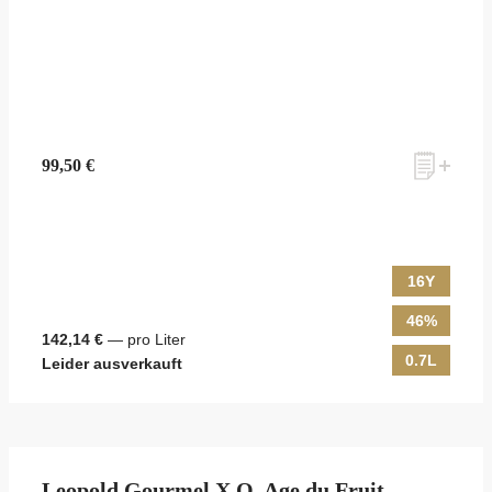
99,50 €
16Y
46%
142,14 €
— pro Liter
0.7L
Leider ausverkauft
Leopold Gourmel X.O. Age du Fruit