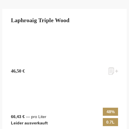
Laphroaig Triple Wood
46,50 €
48%
66,43 €
— pro Liter
0.7L
Leider ausverkauft