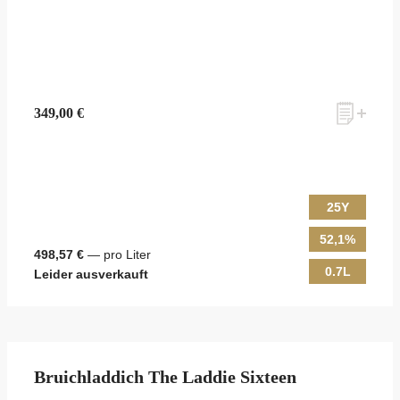
349,00 €
25Y
52,1%
498,57 €
— pro Liter
0.7L
Leider ausverkauft
Bruichladdich The Laddie Sixteen