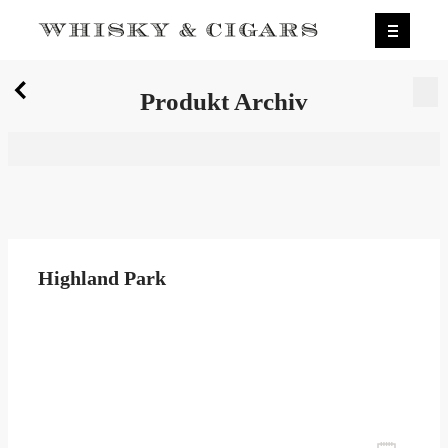
X
Produkt Archiv
Wir wurden zum besten Whiskyshop Deutschlands
gewählt.
Mehr erfahren.
0
Produkt Archiv
Highland Park