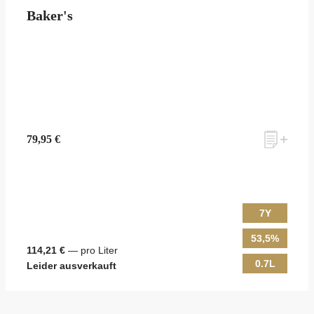
Baker's
79,95 €
7Y
53,5%
114,21 €
— pro Liter
0.7L
Leider ausverkauft