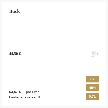
Buck
44,50 €
8Y
45%
63,57 €
— pro Liter
0.7L
Leider ausverkauft