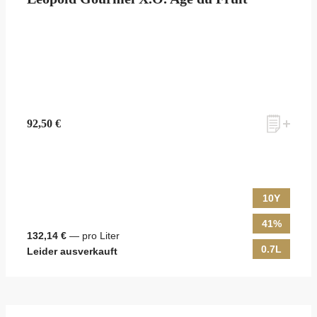
zum Newsletter anmelden
92,50 €
Möchten Sie ein für Newsletter-Abonnenten exklusives Monats-
Angebot erhalten und dabei über Neuigkeiten rund um Whisky &
Passion, das erlesene Sortiment unseres Ladens sowie Online-
Shops, unsere limitierten Tastings und Events auf dem Laufenden
10Y
gehalten werden? Dann melden Sie sich hier für unseren Newsletter
an! Es lohnt sich!
41%
132,14 €
— pro Liter
0.7L
Leider ausverkauft
ANMELDEN