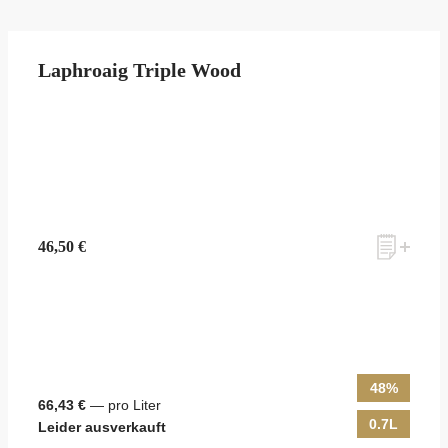
Laphroaig Triple Wood
46,50 €
48%
66,43 €
— pro Liter
0.7L
Leider ausverkauft