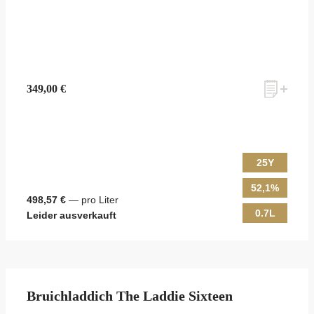
349,00 €
25Y
52,1%
498,57 €
— pro Liter
0.7L
Leider ausverkauft
Bruichladdich The Laddie Sixteen