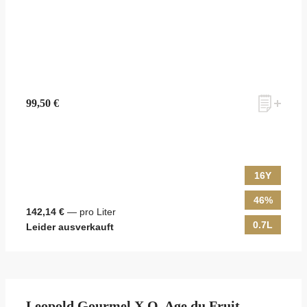
99,50 €
16Y
46%
142,14 €
— pro Liter
0.7L
Leider ausverkauft
Leopold Gourmel X.O. Age du Fruit