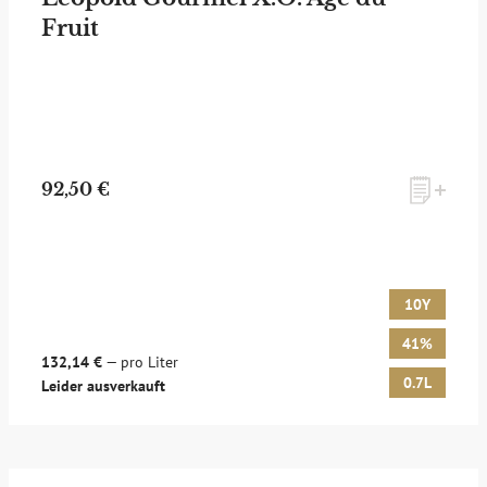
Fruit
zum Newsletter anmelden
92,50 €
Möchten Sie ein für Newsletter-Abonnenten exklusives
Monats-Angebot erhalten und dabei über Neuigkeiten rund
um Whisky & Passion, das erlesene Sortiment unseres Ladens
sowie Online-Shops, unsere limitierten Tastings und Events
10Y
auf dem Laufenden gehalten werden? Dann melden Sie sich
hier für unseren Newsletter an! Es lohnt sich!
41%
132,14 €
— pro Liter
0.7L
Leider ausverkauft
ANMELDEN