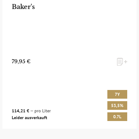
Baker's
79,95 €
7Y
53,5%
114,21 €
— pro Liter
0.7L
Leider ausverkauft