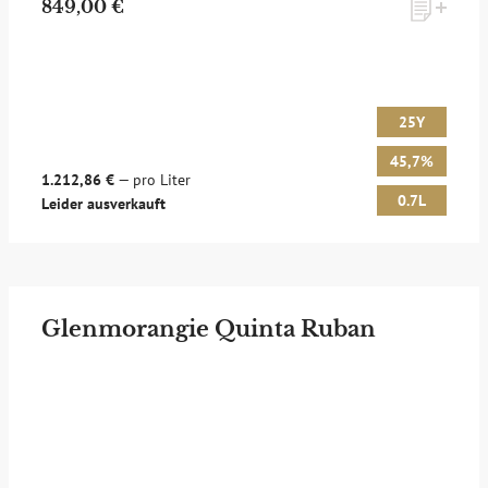
849,00 €
25Y
45,7%
1.212,86 €
— pro Liter
0.7L
Leider ausverkauft
Glenmorangie Quinta Ruban