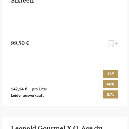
Sixteen
99,50 €
16Y
46%
142,14 €
— pro Liter
0.7L
Leider ausverkauft
Leopold Gourmel X.O. Age du