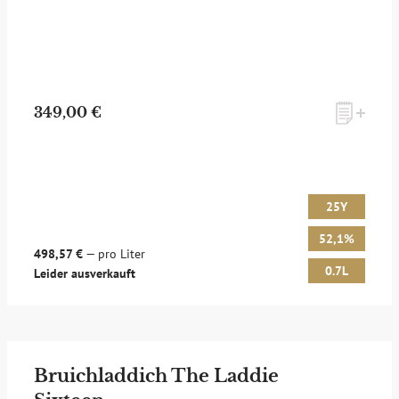
349,00 €
25Y
52,1%
498,57 €
— pro Liter
0.7L
Leider ausverkauft
Bruichladdich The Laddie