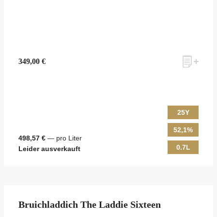
349,00 €
25Y
52,1%
498,57 €
— pro Liter
0.7L
Leider ausverkauft
Bruichladdich The Laddie Sixteen