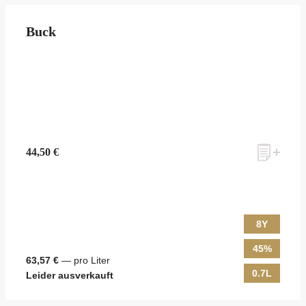
Buck
44,50 €
8Y
45%
63,57 €
— pro Liter
0.7L
Leider ausverkauft