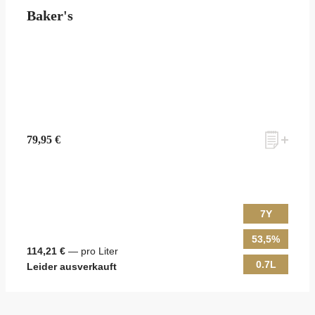
Baker's
79,95 €
7Y
53,5%
114,21 €
— pro Liter
0.7L
Leider ausverkauft