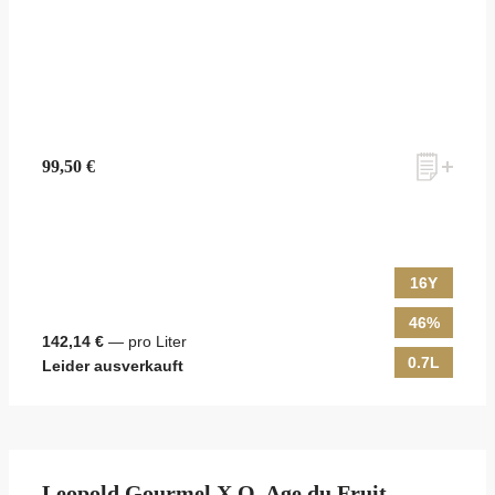
99,50 €
16Y
46%
142,14 €
— pro Liter
0.7L
Leider ausverkauft
Leopold Gourmel X.O. Age du Fruit