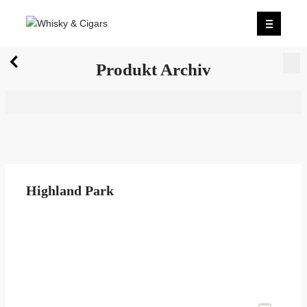
X
Produkt Archiv
Wir wurden zum besten Whiskyshop Deutschlands
gewählt.
Mehr erfahren.
0
Produkt Archiv
Highland Park