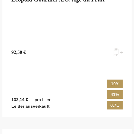
zum Newsletter anmelden
92,50 €
Möchten Sie ein für Newsletter-Abonnenten exklusives Monats-
Angebot erhalten und dabei über Neuigkeiten rund um Whisky &
Passion, das erlesene Sortiment unseres Ladens sowie Online-
Shops, unsere limitierten Tastings und Events auf dem Laufenden
10Y
gehalten werden? Dann melden Sie sich hier für unseren Newsletter
an! Es lohnt sich!
41%
132,14 €
— pro Liter
0.7L
Leider ausverkauft
ANMELDEN