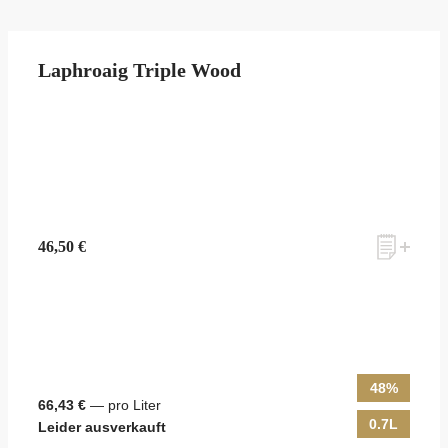
Laphroaig Triple Wood
46,50 €
48%
66,43 €
— pro Liter
0.7L
Leider ausverkauft