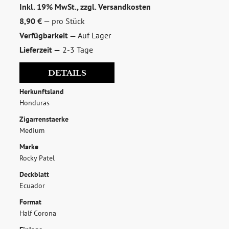
Inkl. 19% MwSt., zzgl.
Versandkosten
8,90 €
— pro Stück
Verfügbarkeit —
Auf Lager
Lieferzeit —
2-3 Tage
DETAILS
Herkunftsland
Honduras
zum Newsletter anmelden
Zigarrenstaerke
Möchten Sie ein für Newsletter-Abonnenten exklusives
Medium
Monats-Angebot erhalten und dabei über Neuigkeiten rund
Marke
um Whisky & Passion, das erlesene Sortiment unseres Ladens
Rocky Patel
sowie Online-Shops, unsere limitierten Tastings und Events
Deckblatt
auf dem Laufenden gehalten werden? Dann melden Sie sich
Ecuador
hier für unseren Newsletter an! Es lohnt sich!
Format
Half Corona