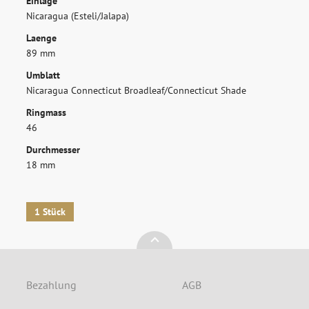
Einlage
Nicaragua (Esteli/Jalapa)
Laenge
ANMELDEN
89 mm
Umblatt
Nicaragua Connecticut Broadleaf/Connecticut Shade
Ringmass
46
Durchmesser
18 mm
1 Stück
Bezahlung
AGB